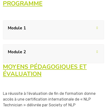
PROGRAMME
Module 1
Jour 1 : Stratégies d’objectif et valeurs
Module 2
Plan de la formation et progression pédagogique
MOYENS PÉDAGOGIQUES ET
Processus d’assessment et sanction finale
ÉVALUATION
Jour 6 : Désaccord et négociation
Structures détaillées du questionnement de l’état
désiré
Mise en commun des résultats obtenus à
Dynamique sous-jacente au passage de l’état
l’entraînement
La réussite à l’évaluation de fin de formation donne
présent à l’état désiré
Apports ciblés du formateur en fonction des
accès à une certification internationale de « NLP
Exercice pratique
demandes
Technician » délivrée par Society of NLP