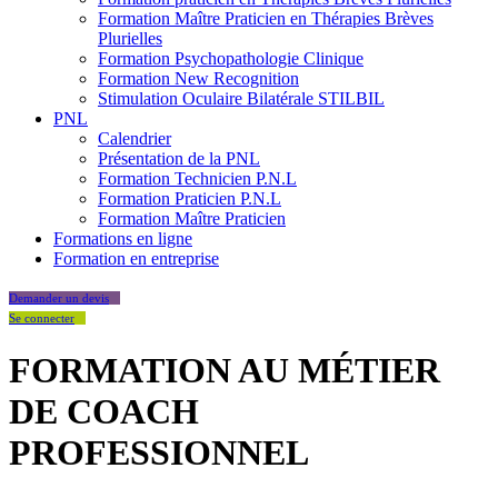
Formation Maître Praticien en Thérapies Brèves
Plurielles
Formation Psychopathologie Clinique
Formation New Recognition
Stimulation Oculaire Bilatérale STILBIL
PNL
Calendrier
Présentation de la PNL
Formation Technicien P.N.L
Formation Praticien P.N.L
Formation Maître Praticien
Formations en ligne
Formation en entreprise
Demander un devis
Se connecter
FORMATION AU MÉTIER
DE COACH
PROFESSIONNEL