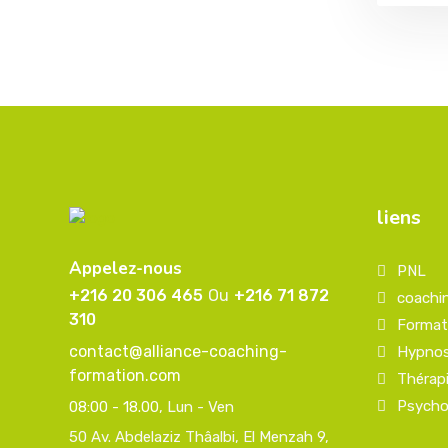
liens
Appelez-nous
PNL
+216 20 306 465
Ou
+216 71 872
coachi
310
Format
contact@alliance-coaching-
Hypno
formation.com
Thérap
Psycho
08:00 - 18.00
, Lun - Ven
50 Av. Abdelaziz Thâalbi, El Menzah 9,