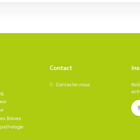
Contact
Ins
Contacter nous
Not
acti
ng
eur
se
ies Brèves
pathologie