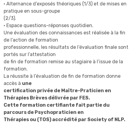
Jour 1 : Ancrer les fondamentaux de la
• Ancrer les préalables, se situer quant à l’esprit
généralisés, hypocondrie, spasmophilie
• Alternance d’exposés théoriques (1/3) et de mises en
• Paradoxes et interventions paradoxales
“thérapie orientée solution” (Steve de
pratique en sous-groupe
des thérapies brèves
Shazer, Insoo Kim Berg et Bill O’Hanlon)
• Position de l’Anthropologue
Jour 3
(2/3).
• Evaluer ses acquis, évaluer sa capacité à adopter
• Espace questions-réponses quotidien.
Une évaluation des connaissances est réalisée à la fin
une posture congruente avec le modèle des
• Intégrer les postulats et prémisses de la thérapie
Jour 3
de l’action de formation
• Travail sur les croyances
professionnelle, les résultats de l’évaluation finale sont
orientée solution
portés sur l’attestation
o S’engager dans la relation thérapeutique,
• Situer le modèle au sein des thérapies brèves
de fin de formation remise au stagiaire à l’issue de la
• Les doubles liens
créer et maintenir l’alliance
formation.
• Ancrer les compétences de base et “techniques
• Les tactiques au service de la stratégie
La réussite à l’évaluation de fin de formation donne
o Initier une dynamique de changement
de non-savoir”
accès à
une
• La construction des solutions
o Adopter la double position du thérapeute :
certification privée de Maître-Praticien en
• Evaluer sa capacité à adopter une posture
• Comment en donner envie ?
basse sur le contenu, haute sur les processus et le
Thérapies Brèves délivrée par FES.
congruente avec le modèle : savoir donner et
Cette formation certifiante fait partie du
cadre
parcours de Psychopraticien en
laisser le pouvoir au client
• Evaluer sa capacité à intégrer le postulat de non-
Thérapies ou (TOS) accrédité par Society of NLP.
Jour 4 (Orientation Solution)
• Développer une méta vision du processus
savoir de la thérapie brève quant aux processus